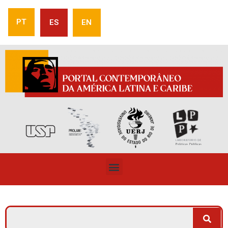
PT
ES
EN