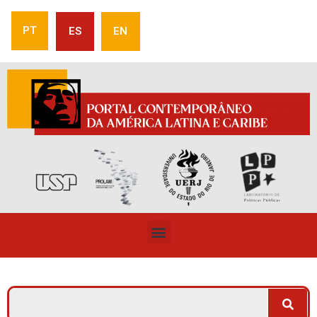
PT
ES
EN