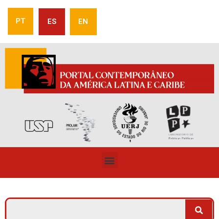
PT
ES
EN