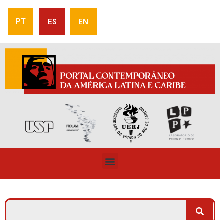
PT
ES
EN