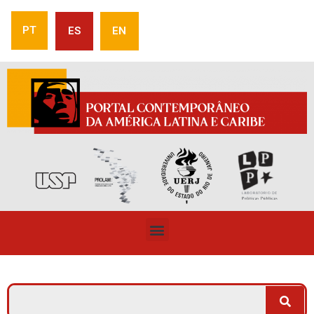
PT
ES
EN