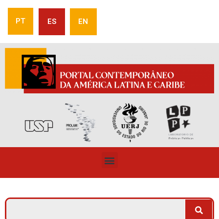
PT
ES
EN