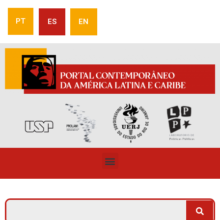
PT
ES
EN