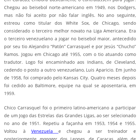
Chegou ao beisebol norte-americano em 1949, nos Dodgers,
mas não foi aceito por não falar inglês. No ano seguinte,
estreou como titular dos White Sox, de Chicago, sendo
considerado o terceiro melhor novato na Liga Americana. Era
o terceiro venezuelano a jogar no beisebol maior, antecedido
por seu tio Alejandro “Patón” Carrasquel e por Jesús “Chucho”
Ramos. Jogou em Chicago até 1955, com o tio atuando como
tradutor. Logo foi encaminhado aos Indians, de Cleveland,
cedendo o posto a outro venezuelano, Luis Aparicio. Em junho
de 1958, foi comprado pelo Kansas City. Quatro meses depois
foi cedido ao Baltimore, equipe na qual se aposentaria, em
1959.
Chico Carrasquel foi o primeiro latino-americano a participar
de um Jogo das Estrelas das Grandes Ligas, ao ser selecionado
no ano de 1951. Repetiu a façanha em 1953, 1954 e 1955.
Voltou à
Venezuela
e chegou a ser treinador e
posteriormente
manager
dos Leones, de Caracas, além de