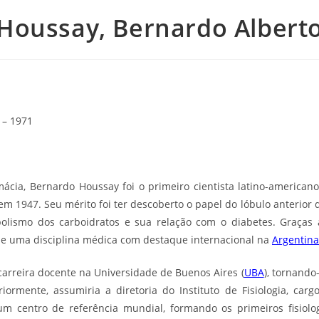
Houssay, Bernardo Albert
 – 1971
cia, Bernardo Houssay foi o primeiro cientista latino-american
 em 1947. Seu mérito foi ter descoberto o papel do lóbulo anterior 
olismo dos carboidratos e sua relação com o diabetes. Graças
u-se uma disciplina médica com destaque internacional na
Argentina
carreira docente na Universidade de Buenos Aires (
UBA
), tornand
eriormente, assumiria a diretoria do Instituto de Fisiologia, ca
um centro de referência mundial, formando os primeiros fisiolog