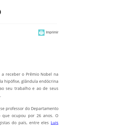
o
o a receber o Prêmio Nobel na
da hipófise, glândula endócrina
 ao seu trabalho e ao de seus
.
o-se professor do Departamento
rgo que ocupou por 26 anos. O
istas do país, entre eles
Luis