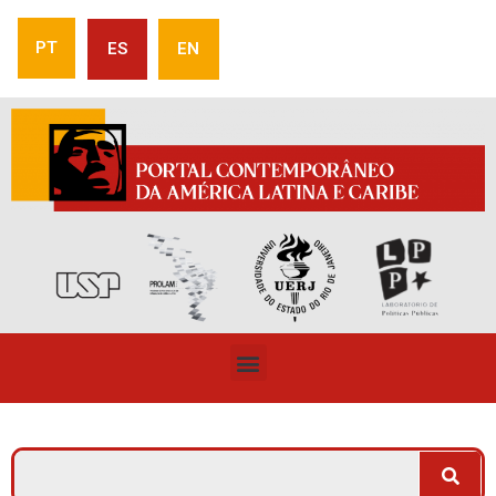
PT
ES
EN