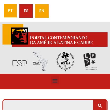
PT
ES
EN