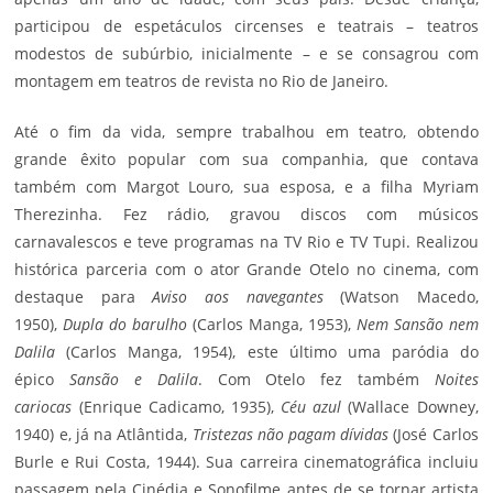
participou de espetáculos circenses e teatrais – teatros
modestos de subúrbio, inicialmente – e se consagrou com
montagem em teatros de revista no Rio de Janeiro.
Até o fim da vida, sempre trabalhou em
teatro
, obtendo
grande êxito popular com sua companhia, que contava
também com Margot Louro, sua esposa, e a filha Myriam
Therezinha. Fez rádio, gravou discos com músicos
carnavalescos e teve programas na TV Rio e TV Tupi. Realizou
histórica parceria com o ator
Grande Otelo
no cinema, com
destaque para
Aviso aos navegantes
(Watson Macedo,
1950),
Dupla do barulho
(Carlos Manga, 1953),
Nem Sansão nem
Dalila
(Carlos Manga, 1954), este último uma paródia do
épico
Sansão e Dalila
. Com Otelo fez também
Noites
cariocas
(Enrique Cadicamo, 1935),
Céu azul
(Wallace Downey,
1940) e, já na
Atlântida
,
Tristezas não pagam dívidas
(José Carlos
Burle e Rui Costa, 1944). Sua carreira cinematográfica incluiu
passagem pela Cinédia e Sonofilme antes de se tornar artista