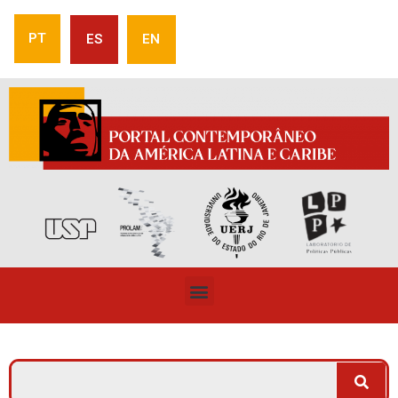
PT
ES
EN