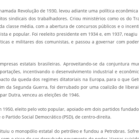
hamada Revolução de 1930, levou adiante uma política econômica 
tos sindicais dos trabalhadores. Criou ministérios como os do Tra
a classe média, com a abertura de concursos públicos e o incenti
sta e popular. Foi reeleito presidente em 1934 e, em 1937, reagiu
líticas e militares dos comunistas, e passou a governar com poder
mpresas estatais brasileiras. Aproveitando-se da conjuntura m
portações, incentivando o desenvolvimento industrial e econômic
pacto da queda dos regimes ditatoriais na Europa, para o que Get
no fim da Segunda Guerra, foi derrubado por uma coalizão de libera
par Dutra, venceu as eleições de 1946.
 1950, eleito pelo voto popular, apoiado em dois partidos fundados
e o Partido Social Democrático (PSD), de centro-direita.
tuiu o monopólio estatal do petróleo e fundou a
Petrobras
. Sofr
, com o risco de ser derrubado novamente do poder, Vargas suicid