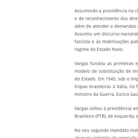
Assumindo a presidência na c
e de reconhecimento dos direi
além de atender a demandas d
Assumiu um discurso nacionali
fascista e às mobilizações po
regime do Estado Novo.
Vargas fundou as primeiras e
modelo de substituição de im
do
Estado
. Em 1945, sob o im
tropas brasileiras à Itália, 
ministro da Guerra, Eurico Gas
Vargas voltou à presidência em
Brasileiro (
PTB
), de
esquerda
, 
No seu segundo mandato insti
ataques violentos da oposição