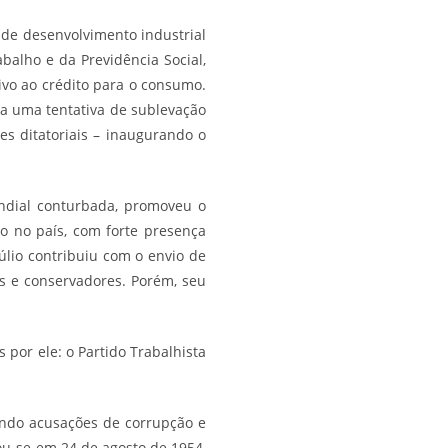
de desenvolvimento industrial
balho e da Previdência Social,
vo ao crédito para o consumo.
 a uma tentativa de sublevação
es ditatoriais – inaugurando o
undial conturbada, promoveu o
o no país, com forte presença
úlio contribuiu com o envio de
is e conservadores. Porém, seu
 por ele: o Partido Trabalhista
endo acusações de corrupção e
ou-se em 24 de agosto de 1954,