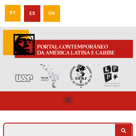
PT
ES
EN