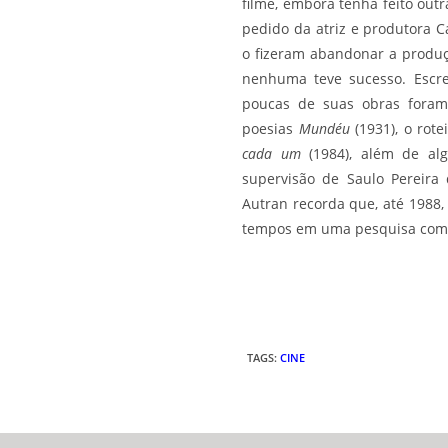
filme, embora tenha feito outr
pedido da atriz e produtora C
o fizeram abandonar a produç
nenhuma teve sucesso. Escrev
poucas de suas obras foram 
poesias
Mundéu
(1931), o rot
cada um
(1984), além de alg
supervisão de Saulo Pereira 
Autran recorda que, até 1988
tempos em uma pesquisa com c
TAGS
:
CINE