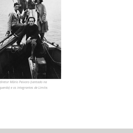
diretor Mário Peixoto (sentado na
querda) e os integrantes de Limite.