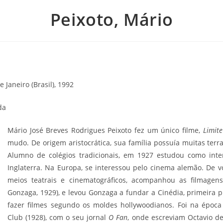
Peixoto, Mário
e Janeiro (Brasil), 1992
da
Mário José Breves Rodrigues Peixoto fez um único filme,
Limite
mudo. De origem aristocrática, sua família possuía muitas terra
Alumno de colégios tradicionais, em 1927 estudou como int
Inglaterra. Na Europa, se interessou pelo cinema alemão. De vol
meios teatrais e cinematográficos, acompanhou as filmage
Gonzaga, 1929), e levou Gonzaga a fundar a Cinédia, primeira p
fazer filmes segundo os moldes hollywoodianos. Foi na époc
Club (1928), com o seu jornal
O Fan
, onde escreviam Octavio de