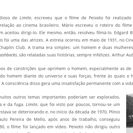
udioso de
Limite
, escreveu que o filme de Peixoto foi realiz
elação ao cinema brasileiro. Mário escreveu o roteiro do film
ceitou dirigi-lo. Ele mesmo, então, resolveu filmá-lo. Edgard Br
is foi uma das atrizes. A estreia ocorreu em maio de 1931, no Cine
Chaplin Club. A trama era simples: um homem e duas mulhere
lashbacks
, são relatadas suas histórias, sempre infelizes. Arthur A
tipos de constrições que oprimem o homem, especialmente as de
 do homem diante do universo e suas forças, frente às quais 
 A consciência disso gera uma insatisfação permanente com a vida
uitos outros temas importantes poderiam ser explorados,
a e da fuga.
Limite
, que foi visto por poucos, tornou-se um
estava se deteriorando e, no início da década de 1970, Plínio
ulo Pereira de Mello, após anos de trabalho, conseguiu
0, o filme foi lançado em vídeo. Peixoto não dirigiu outro