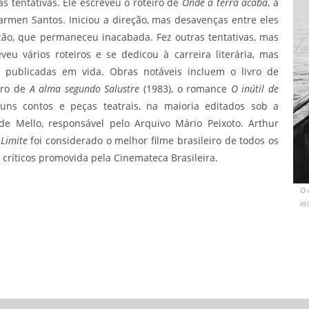
as tentativas. Ele escreveu o roteiro de
Onde a terra acaba
, a
armen Santos. Iniciou a direção, mas desavenças entre eles
ão, que permaneceu inacabada. Fez outras tentativas, mas
eu vários roteiros e se dedicou à carreira literária, mas
publicadas em vida. Obras notáveis incluem o livro de
eiro de
A alma segundo Salustre
(1983), o romance
O inútil de
uns contos e peças teatrais, na maioria editados sob a
de Mello, responsável pelo Arquivo Mário Peixoto. Arthur
,
Limite
foi considerado o melhor filme brasileiro de todos os
ríticos promovida pela Cinemateca Brasileira.
O 
es