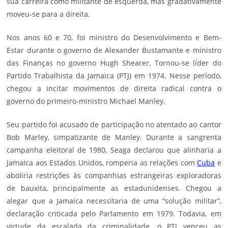
sua carreira como militante de
esquerda
, mas gradativamente
moveu-se para a direita.
Nos anos 60 e 70, foi ministro do Desenvolvimento e Bem-
Estar durante o governo de
Alexander Bustamante
e ministro
das Finanças no governo Hugh Shearer. Tornou-se líder do
Partido Trabalhista da Jamaica (
PTJ
) em 1974. Nesse período,
chegou a incitar movimentos de direita radical contra o
governo do primeiro-ministro
Michael Manley
.
Seu partido foi acusado de participação no atentado ao cantor
Bob Marley, simpatizante de Manley. Durante a sangrenta
campanha eleitoral de 1980, Seaga declarou que alinharia a
Jamaica aos Estados Unidos, romperia as relações com
Cuba
e
aboliria restrições às companhias estrangeiras exploradoras
de bauxita, principalmente as estadunidenses. Chegou a
alegar que a Jamaica necessitaria de uma “solução militar”,
declaração criticada pelo Parlamento em 1979. Todavia, em
virtude da escalada da criminalidade, o PTJ venceu as