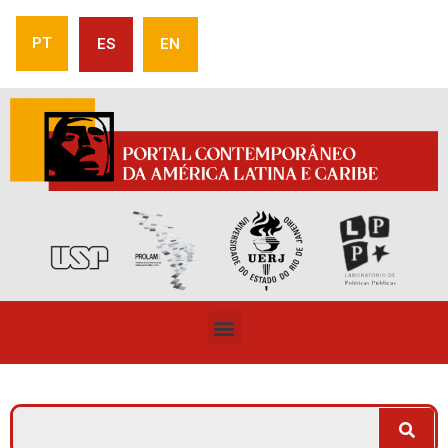
PT
ES
EN