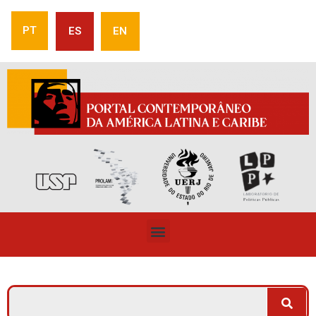
PT
ES
EN