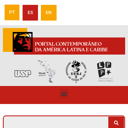
PT
ES
EN