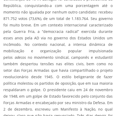
República, conquistando-a com uma porcentagem até o
momento não igualada por nenhum outro candidato: recebeu
871.752 votos (73,6%), de um total de 1.183.764. Seu governo
foi muito breve. Em um contexto internacional caracterizado
pela Guerra Fria, a “democracia radical” exercida durante
esses anos pela AD via no governo dos Estados Unidos um
incômodo. No contexto nacional, a intensa dinâmica de
mobilização e organização popular impulsionada
pelos
adecos
no movimento sindical, camponês e estudantil
também despertou tensões nas elites civis, bem como no
setor das Forças Armadas que havia compartilhado o projeto
revolucionário desde 1945. O estilo beligerante de fazer
política molestou os partidos de oposição, que em sua maioria
respaldaram o golpe. O presidente caiu em 24 de novembro
de 1948, em um golpe de
Estado
favorecido pelo conjunto das
Forças Armadas e encabeçado por seu ministro da Defesa. Em
2 de dezembro, escreveu um Manifesto à Nação, no qual
deixou claro que não havia renunciado. Três dias depois foi