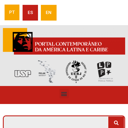
PT
ES
EN