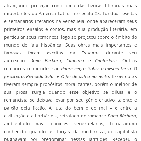
alcançando projeção como uma das figuras literárias mais
importantes da América Latina no século XX. Fundou revistas
e semanários literários na Venezuela, onde apareceram seus
primeiros ensaios e contos, mas sua produção literária, em
particular seus romances, logo se projetou sobre o âmbito do
mundo de fala hispânica. Suas obras mais importantes e
famosas foram escritas na Espanha durante seu
autoexílio:
Dona Bárbara
,
Canaima
e
Cantaclaro
. Outros
romances conhecidos são
Pobre negro
,
Sobre a mesma terra
,
O
forasteiro
,
Reinaldo Solar
e
O fio de palha no vento
. Essas obras
tiveram sempre propósitos moralizantes, porém o melhor de
sua prosa surgia quando esse objetivo se diluía e o
romancista se deixava levar por seu gênio criativo, talento e
paixão pela ficção. A luta do bem e do mal – e entre a
civilização e a barbárie –, retratada no romance
Dona Bárbara
,
ambientado nas planícies venezuelanas, tornaram-no
conhecido quando as forças da modernização capitalista
pugnavam por predominar nessas latitudes. Recebeu o