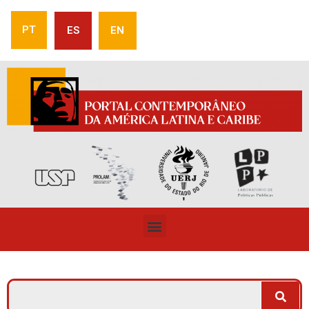
PT
ES
EN