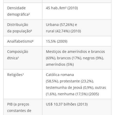
Densidade
45 hab./km² (2010)
demográfica²
Distribuição
Urbana (57,26%) e
da população³
rural (42,74%) (2010)
Analfabetismo⁴
15,5% (2009)
Composição
Mestiços de ameríndios e brancos
étnica¹
(69%), brancos (17%), negros (9%),
ameríndios (5%)
Religiões¹
Católica romana
(58,5%), protestante (23,2%),
testemunha de Jeová (0,9%), outras
(1,6%), nenhuma (17,5%) (2005)
PIB (a preços
US$ 10,37 bilhões (2013)
constantes de