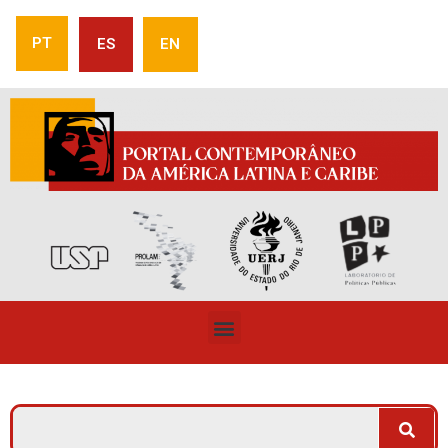
PT
ES
EN