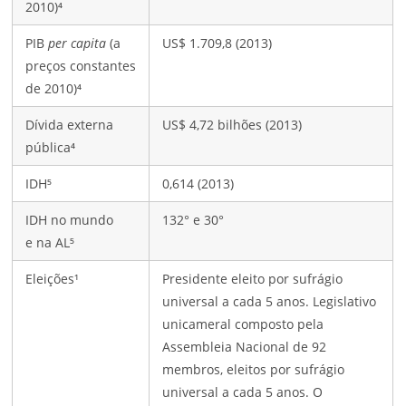
2010)⁴
PIB
per capita
(a
US$ 1.709,8 (2013)
preços constantes
de 2010)⁴
Dívida externa
US$ 4,72 bilhões (2013)
pública⁴
IDH⁵
0,614 (2013)
IDH no mundo
132° e 30°
e na AL⁵
Eleições¹
Presidente eleito por sufrágio
universal a cada 5 anos. Legislativo
unicameral composto pela
Assembleia Nacional de 92
membros, eleitos por sufrágio
universal a cada 5 anos. O