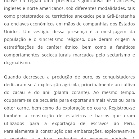
houve na região uma presença significativa de franceses,
ingleses e norte-americanos, sob diferentes modalidades, tais
como protetorados ou territórios anexados pela Grã-Bretanha
ou enclaves econômicos em mãos de companhias dos Estados
Unidos. Um vestígio dessa presença é a mestiçagem da
população e o sincretismo religioso, que deram origem a
estratificações de caráter étnico, bem como a fanáticos
comportamentos socioculturais marcados pelo sectarismo e
dogmatismo.
Quando decresceu a produção de ouro, os conquistadores
dedicaram-se à exploração agrícola, principalmente ao cultivo
do cacau e do anil (planta corante). Ao mesmo tempo,
ocuparam-se da pecuária para exportar animais vivos ou para
obter carne, bem como da exploração do couro. Registrou-se
também a construção de estaleiros e barcos que eram
utilizados para a exportação de escravos ao Peru.
Paralelamente à construção das embarcações, exploravam-se
a madeira e o breu, retirados de extensos pinhais. A