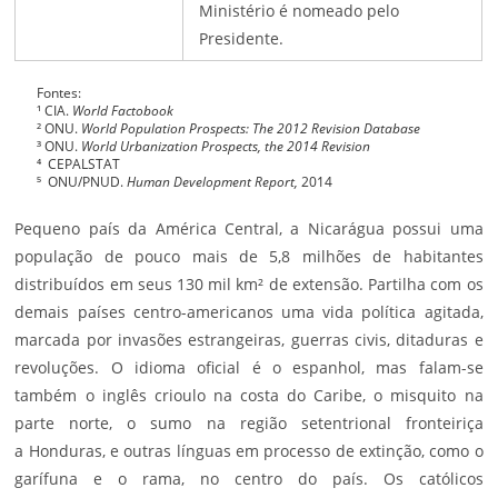
Ministério é nomeado pelo
Presidente.
Fontes:
¹ CIA.
World Factobook
² ONU.
World Population Prospects: The 2012 Revision Database
³ ONU.
World Urbanization Prospects, the 2014 Revision
⁴ CEPALSTAT
⁵ ONU/PNUD.
Human Development Report,
2014
Pequeno país da América Central, a Nicarágua possui uma
população de pouco mais de 5,8 milhões de habitantes
distribuídos em seus 130 mil km² de extensão. Partilha com os
demais países centro-americanos uma vida política agitada,
marcada por invasões estrangeiras, guerras civis, ditaduras e
revoluções. O idioma oficial é o espanhol, mas falam-se
também o inglês crioulo na costa do Caribe, o misquito na
parte norte, o sumo na região setentrional fronteiriça
a
Honduras
, e outras línguas em processo de extinção, como o
garífuna e o rama, no centro do país. Os católicos