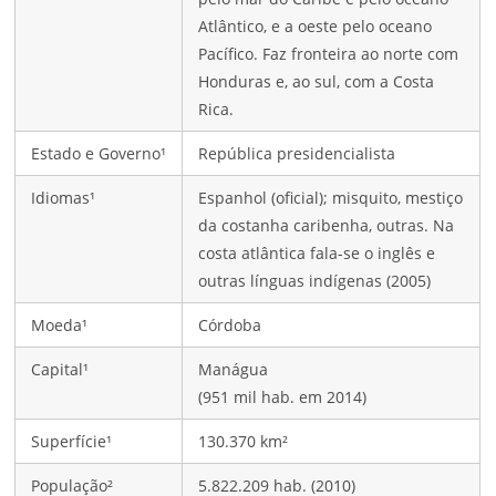
Atlântico, e a oeste pelo oceano
Pacífico. Faz fronteira ao norte com
Honduras e, ao sul, com a Costa
Rica.
Estado e Governo¹
República presidencialista
Idiomas¹
Espanhol (oficial); misquito, mestiço
da costanha caribenha, outras. Na
costa atlântica fala-se o inglês e
outras línguas indígenas (2005)
Moeda¹
Córdoba
Capital¹
Manágua
(951 mil hab. em 2014)
Superfície¹
130.370 km²
População²
5.822.209 hab. (2010)