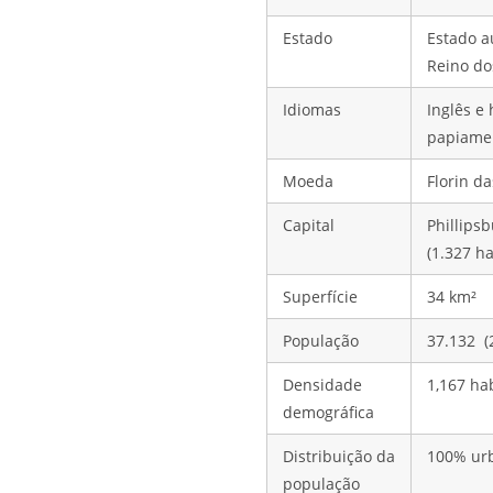
Estado
Estado a
Reino do
Idiomas
Inglês e 
papiamen
Moeda
Florin d
Capital
Phillips
(1.327 h
Superfície
34 km²
População
37.132 (
Densidade
1,167 ha
demográfica
Distribuição da
100% ur
população