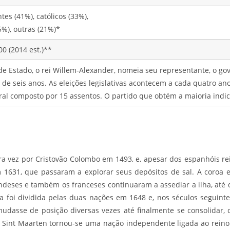
tes (41%), católicos (33%),
5%), outras (21%)*
00 (2014 est.)**
de Estado, o rei Willem-Alexander, nomeia seu representante, o go
de seis anos. As eleições legislativas acontecem a cada quatro an
al composto por 15 assentos. O partido que obtém a maioria indic
eira vez por Cristovão Colombo em 1493, e, apesar dos espanhóis r
1631, que passaram a explorar seus depósitos de sal. A coroa
andeses e também os franceses continuaram a assediar a ilha, até
lha foi dividida pelas duas nações em 1648 e, nos séculos seguint
mudasse de posição diversas vezes até finalmente se consolidar
. Sint Maarten tornou-se uma nação independente ligada ao reino