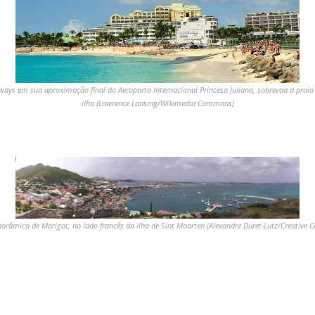
ays em sua aproximação final do Aeroporto Internacional Princesa Juliana, sobrevoa a praia
ilha (Lawrence Lansing/Wikimedia Commons)
norâmica de Marigot, no lado francês da ilha de Sint Maarten (Alexandre Duret-Lutz/Creative