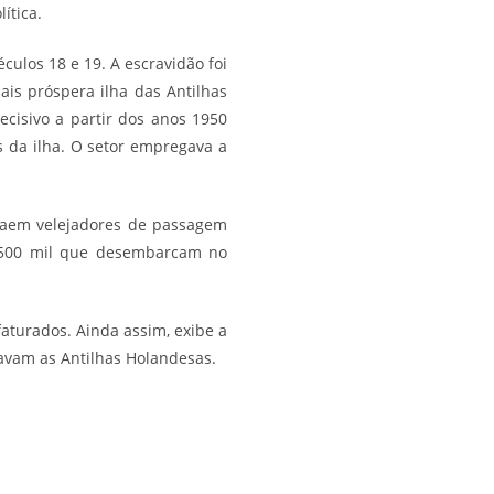
ítica.
culos 18 e 19. A escravidão foi
ais próspera ilha das Antilhas
cisivo a partir dos anos 1950
s da ilha. O setor empregava a
traem velejadores de passagem
s 500 mil que desembarcam no
turados. Ainda assim, exibe a
mavam as Antilhas Holandesas.