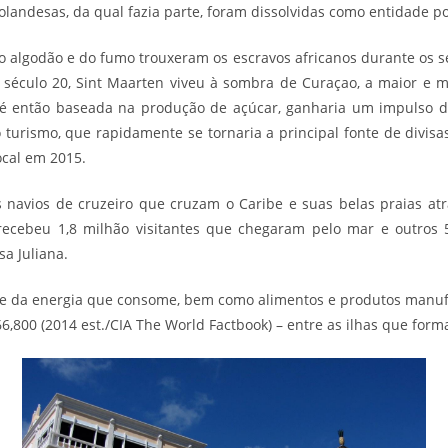
Holandesa
s
, da qual fazia parte, foram dissolvidas como entidade pol
o algodão e do fumo trouxeram os escravos africanos durante os sé
 século 20, Sint Maarten viveu à sombra de
Curaçao
, a maior e m
té então baseada na produção de açúcar, ganharia um impulso de
o turismo, que rapidamente se tornaria a principal fonte de divisa
ocal em 2015.
 navios de cruzeiro que cruzam o Caribe e suas belas praias a
a recebeu 1,8 milhão visitantes que chegaram pelo mar e outro
sa Juliana.
te da
energia
que consome, bem como alimentos e produtos manufa
6,800 (2014 est./CIA The World Factbook) – entre as ilhas que for