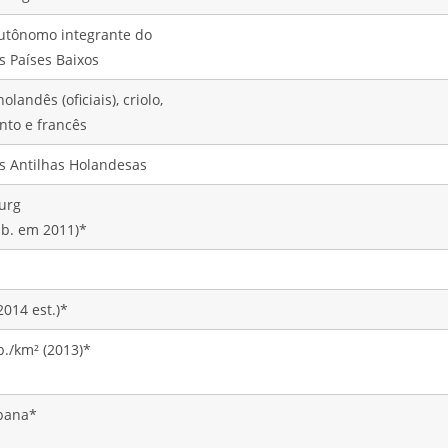
utônomo integrante do
s Países Baixos
holandês (oficiais), criolo,
to e francês
as Antilhas Holandesas
burg
ab. em 2011)*
2014 est.)*
b./km² (2013)*
bana*