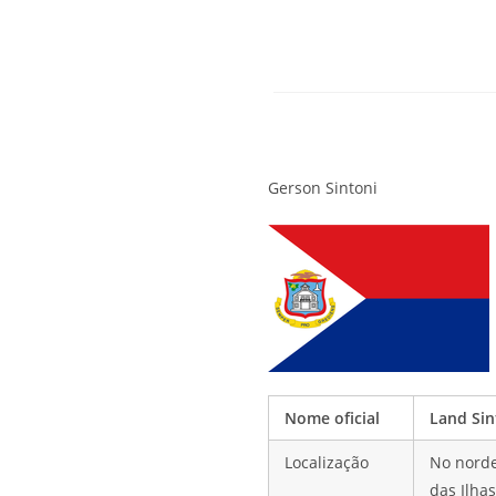
G
erson Sintoni
Nome oficial
Land Sin
Localização
No norde
das Ilha