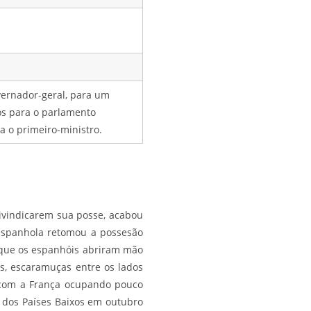
vernador-geral, para um
os para o parlamento
a o primeiro-ministro.
eivindicarem sua posse, acabou
 espanhola retomou a possesão
 que os espanhóis abriram mão
es, escaramuças entre os lados
, com a França ocupando pouco
 dos Países Baixos em outubro