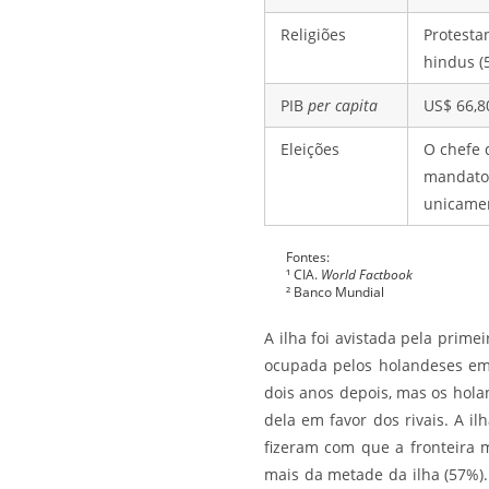
Religiões
Protestan
hindus (
PIB
per capita
US$ 66,8
Eleições
O chefe 
mandato 
unicamer
Fontes:
¹ CIA.
World Factbook
² Banco Mundial
A ilha foi avistada pela prim
ocupada pelos holandeses em 
dois anos depois, mas os hol
dela em favor dos rivais. A i
fizeram com que a fronteira 
mais da metade da ilha (57%)