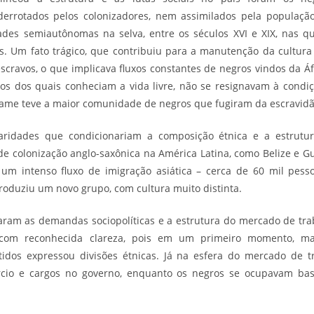
derrotados pelos colonizadores, nem assimilados pela população
es semiautônomas na selva, entre os séculos XVI e XIX, nas qu
as. Um fato trágico, que contribuiu para a manutenção da cultura 
scravos, o que implicava fluxos constantes de negros vindos da Áf
os dos quais conheciam a vida livre, não se resignavam à condiç
name teve a maior comunidade de negros que fugiram da escravidã
aridades que condicionariam a composição étnica e a estrutura
de colonização anglo-saxônica na América Latina, como
Belize
e
Gu
 um intenso fluxo de imigração asiática – cerca de 60 mil pesso
troduziu um novo grupo, com cultura muito distinta.
naram as demandas sociopolíticas e a estrutura do mercado de
tra
se com reconhecida clareza, pois em um primeiro momento, m
rtidos expressou divisões étnicas. Já na esfera do mercado de tr
cio e cargos no governo, enquanto os negros se ocupavam bas