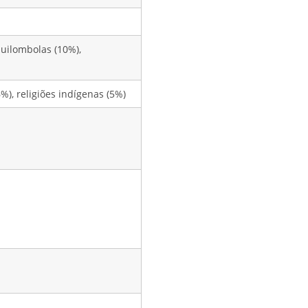
quilombolas (10%),
6%), religiões indígenas (5%)