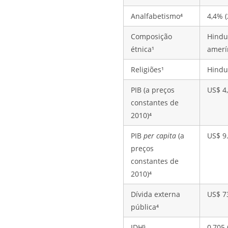
Analfabetismo⁴
4,4% (
Composição
Hindus
étnica¹
amerín
Religiões¹
Hindu 
PIB (a preços
US$ 4,
constantes de
2010)⁴
PIB
per capita
(a
US$ 9.
preços
constantes de
2010)⁴
Dívida externa
US$ 7
pública⁴
IDH⁵
0,705 