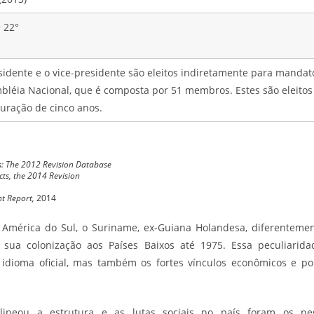
 22°
sidente e o vice-presidente são eleitos indiretamente para mandat
bléia Nacional, que é composta por 51 membros. Estes são eleito
uração de cinco anos.
s: The 2012 Revision Database
ts, the 2014 Revision
t Report,
2014
América do Sul, o Suriname, ex-Guiana Holandesa, diferenteme
 sua colonização aos Países Baixos até 1975. Essa peculiari
dioma oficial, mas também os fortes vínculos econômicos e po
lineou a estrutura e as lutas sociais no país foram os neg