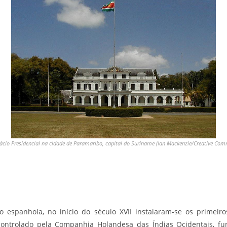
ácio Presidencial na cidade de Paramaribo, capital do Suriname (Ian Mackenzie/Creative Co
espanhola, no início do século XVII instalaram-se os primeiro
r controlado pela Companhia Holandesa das Índias Ocidentais, 