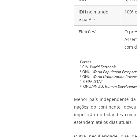
IDH no mundo
100° e
e na AL⁵
Eleições¹
O pre
Assem
com d
Fontes:
¹ CIA.
World Factbook
² ONU.
World Population Prospect
³ ONU.
World Urbanization Prospec
⁴ CEPALSTAT
⁵ ONU/PNUD.
Human Developmen
Menor país independente da 
nações do continente, deveu
imposição do holandês como i
estendem até os dias atuais.
Outra peculiaridade que de