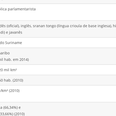
lica parlamentarista
ês (oficial), inglês, sranan tongo (língua crioula de base inglesa), 
di) e javanês
 do Suriname
aribo
mil hab. em 2014)
20 mil km²
60 hab. (2010)
/km² (2010)
a (66,34%) e
(33,66%) (2010)