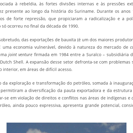
ciada à rebeldia, às fortes divisões internas e às pressões ext
e fez presente ao longo da história do Suriname. Durante os anos 
s de forte repressão, que propiciaram a radicalização e a pol
 só ocorreu no final da década de 1990.
sobretudo, das exportações de bauxita (é um dos maiores produtor
. É uma economia vulnerável, devido à natureza do mercado de
c
 uma
joint venture
firmada em 1984 entre a Suralco – subsidiária 
al Dutch Shell. A expansão desse setor defronta-se com problemas 
 interior, em áreas de difícil acesso.
ção da exploração e transformação do
petróleo
, somada à inaugura
ermitiram a diversificação da pauta exportadora e da estrutura
r-se em violação de direitos e conflitos nas áreas de indígenas e
róleo, ainda pouco expressiva, apresenta grande potencial, cons