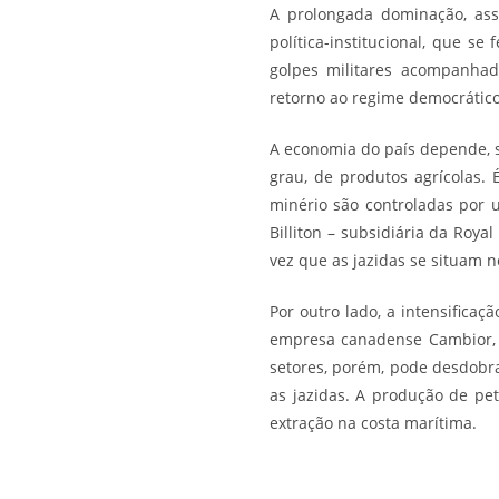
A prolongada dominação, asso
política-institucional, que s
golpes militares acompanhado
retorno ao regime democrático
A economia do país depende, 
grau, de produtos agrícolas
minério são controladas por
Billiton – subsidiária da Roy
vez que as jazidas se situam no
Por outro lado, a intensifica
empresa canadense Cambior, p
setores, porém, pode desdobra
as jazidas. A produção de pet
extração na costa marítima.