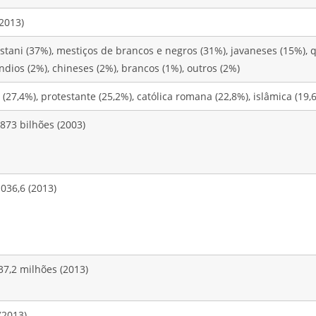
2013)
tani (37%), mestiços de brancos e negros (31%), javaneses (15%), 
dios (2%), chineses (2%), brancos (1%), outros (2%)
(27,4%), protestante (25,2%), católica romana (22,8%), islâmica (19,
873 bilhões (2003)
036,6 (2013)
37,2 milhões (2013)
(2013)