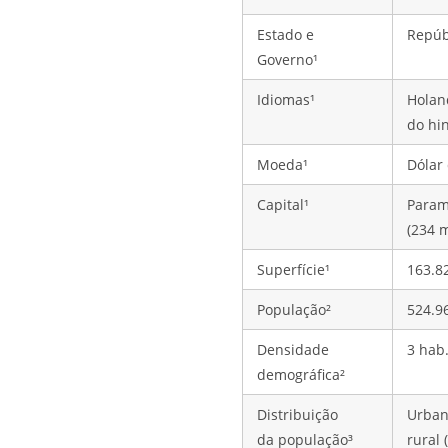
Estado e
Repúb
Governo¹
Idiomas¹
Holand
do hin
Moeda¹
Dólar
Capital¹
Param
(234 
Superfície¹
163.8
População²
524.9
Densidade
3 hab.
demográfica²
Distribuição
Urban
da população³
rural 