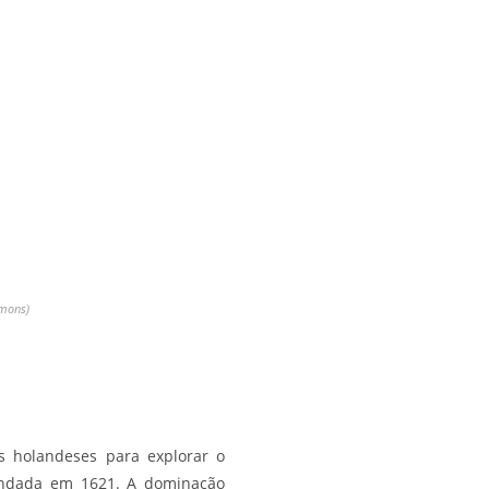
mmons)
s holandeses para explorar o
fundada em 1621. A dominação