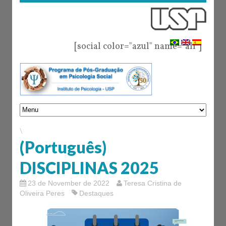
[social color="azul" name="all"]
\
(Português)
DISCIPLINAS 2025
23 de November de 2022
Teresa Cristina de
Oliveira Peres
Destaques