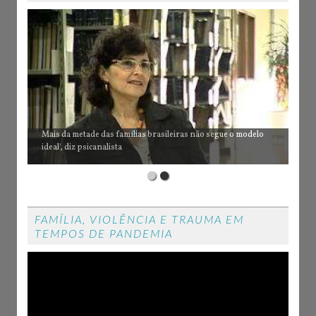
Mais da metade das famílias brasileiras não segue o modelo
ideal', diz psicanalista
FAMÍLIA, VIOLÊNCIA E TRAUMA EM
TEMPOS DE PANDEMIA
Reproductor
de
vídeo