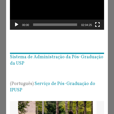
00:00
02:04:25
Sistema de Administração da Pós-Graduação
da USP
(Português)
Serviço de Pós-Graduação do
IPUSP