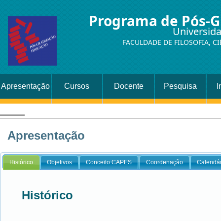
Programa de Pós-
Universid
FACULDADE DE FILOSOFIA, CI
Apresentação
Cursos
Docente
Pesquisa
I
Apresentação
Histórico
Objetivos
Conceito CAPES
Coordenação
Calendár
Histórico