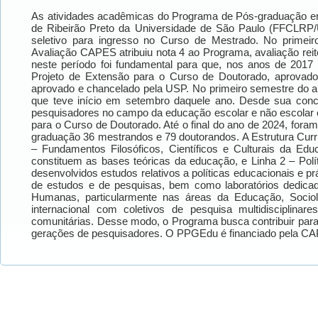
As atividades acadêmicas do Programa de Pós-graduação em
de Ribeirão Preto da Universidade de São Paulo (FFCLRP/
seletivo para ingresso no Curso de Mestrado. No primeir
Avaliação CAPES atribuiu nota 4 ao Programa, avaliação 
neste período foi fundamental para que, nos anos de 201
Projeto de Extensão para o Curso de Doutorado, aprova
aprovado e chancelado pela USP. No primeiro semestre do ano
que teve início em setembro daquele ano. Desde sua conc
pesquisadores no campo da educação escolar e não escolar e 
para o Curso de Doutorado. Até o final do ano de 2024, fora
graduação 36 mestrandos e 79 doutorandos. A Estrutura Cur
– Fundamentos Filosóficos, Científicos e Culturais da Ed
constituem as bases teóricas da educação, e Linha 2 – Polí
desenvolvidos estudos relativos a políticas educacionais e p
de estudos e de pesquisas, bem como laboratórios dedica
Humanas, particularmente nas áreas da Educação, Sociolo
internacional com coletivos de pesquisa multidisciplinar
comunitárias. Desse modo, o Programa busca contribuir para
gerações de pesquisadores. O PPGEdu é financiado pela 