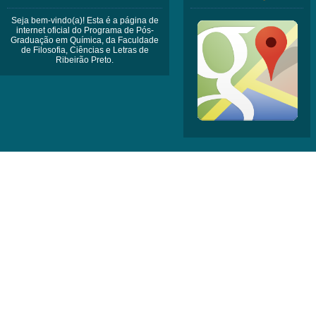
Seja bem-vindo(a)! Esta é a página de
internet oficial do Programa de Pós-
Graduação em Química, da Faculdade
de Filosofia, Ciências e Letras de
Ribeirão Preto.