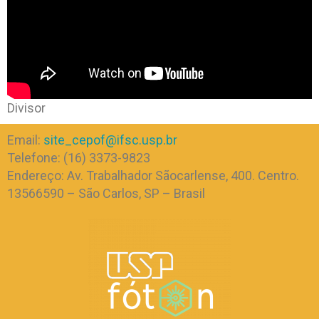
Divisor
Email:
site_cepof@ifsc.usp.br
Telefone: (16) 3373-9823
Endereço: Av. Trabalhador Sãocarlense, 400. Centro.
13566590 – São Carlos, SP – Brasil