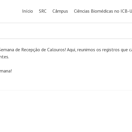
Pular
para
Início
SRC
Câmpus
Ciências Biomédicas no ICB-
o
conteúdo
emana de Recepção de Calouros! Aqui, reunimos os registros que c
ntes.
emana!