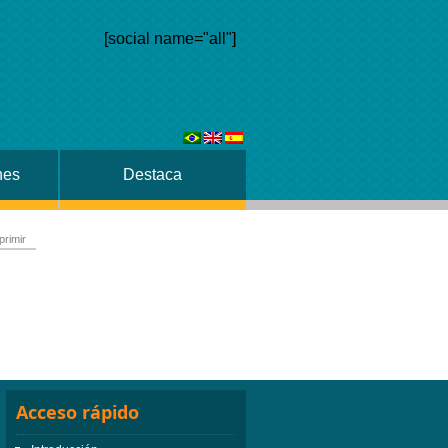
[social name="all"]
nes
Destaca
primir
Acceso rápido