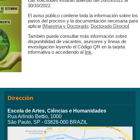
Las solicitudes estarán abiertas del 26/09/2022 al
30/10/2022.
El aviso público contiene toda la información sobre los
pasos del proceso y la documentación necesaria para
aplicar [
Maestría y Doctorado
;
Doctorado Directo
]
También puede consultar más información sobre
disponibilidad de vacantes, asesores y líneas de
investigación leyendo el Código QR en la tarjeta
informativa o accediendo al
link
.
Dirección
Escola de Artes, Ciências e Humanidades
Rua Arlindo Bettio, 1000
São Paulo, SP - 03828-000 BRAZIL