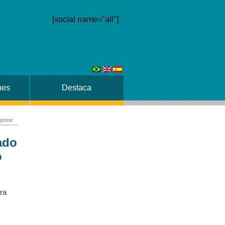
[social name="all"]
nes
Destaca
primir
ado
o
ra