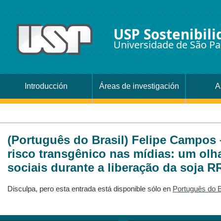
USP Sostenibili
Universidade de São Pa
Introducción
Áreas de investigación
A
(Português do Brasil) Felipe Campos 
risco transgênico nas mídias: um olh
sociais durante a liberação da soja R
Disculpa, pero esta entrada está disponible sólo en
Português do B