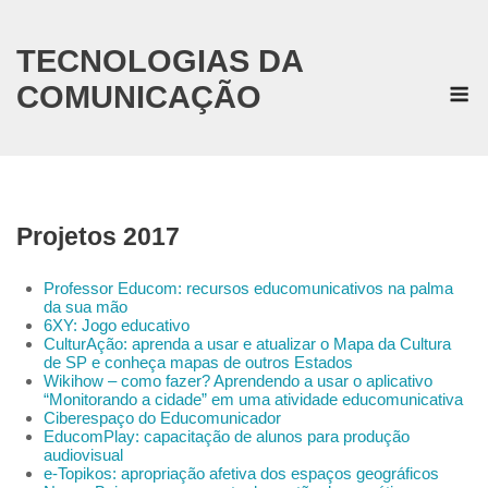
Skip
to
content
TECNOLOGIAS DA
M
COMUNICAÇÃO
Projetos 2017
Professor Educom: recursos educomunicativos na palma
da sua mão
6XY: Jogo educativo
CulturAção: aprenda a usar e atualizar o Mapa da Cultura
de SP e conheça mapas de outros Estados
Wikihow – como fazer? Aprendendo a usar o aplicativo
“Monitorando a cidade” em uma atividade educomunicativa
Ciberespaço do Educomunicador
EducomPlay: capacitação de alunos para produção
audiovisual
e-Topikos: apropriação afetiva dos espaços geográficos