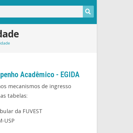
dade
idade
empenho Acadêmico - EGIDA
 nos mecanismos de ingresso
as tabelas:
ibular da FUVEST
EM-USP