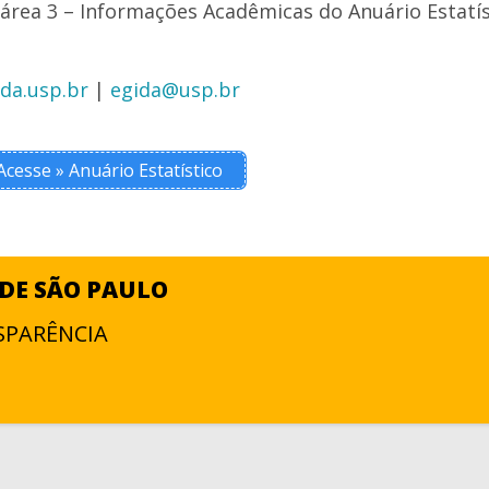
 área 3 – Informações Acadêmicas do Anuário Estatí
ida.usp.br
|
egida@usp.br
Acesse » Anuário Estatístico
DE SÃO PAULO
SPARÊNCIA