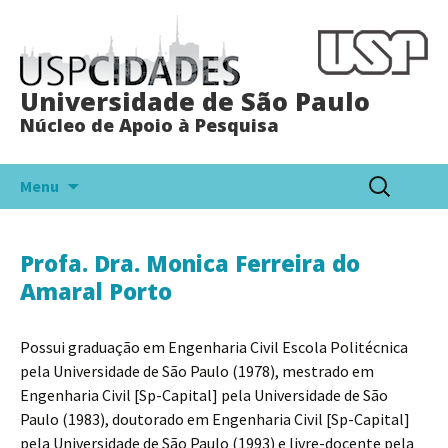
Universidade de São Paulo
Núcleo de Apoio à Pesquisa
Pular
Pesquisar
Menu
para
por:
o
conteúdo
Profa. Dra. Monica Ferreira do
Amaral Porto
Possui graduação em Engenharia Civil Escola Politécnica
pela Universidade de São Paulo (1978), mestrado em
Engenharia Civil [Sp-Capital] pela Universidade de São
Paulo (1983), doutorado em Engenharia Civil [Sp-Capital]
pela Universidade de São Paulo (1993) e livre-docente pela