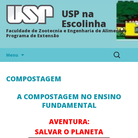
USP na
Escolinha
Faculdade de Zootecnia e Engenharia de Alimentos
Programa de Extensão
Pular
Pesquisar
Menu
para
por:
o
conteúdo
COMPOSTAGEM
A COMPOSTAGEM NO ENSINO
FUNDAMENTAL
AVENTURA:
SALVAR O PLANETA