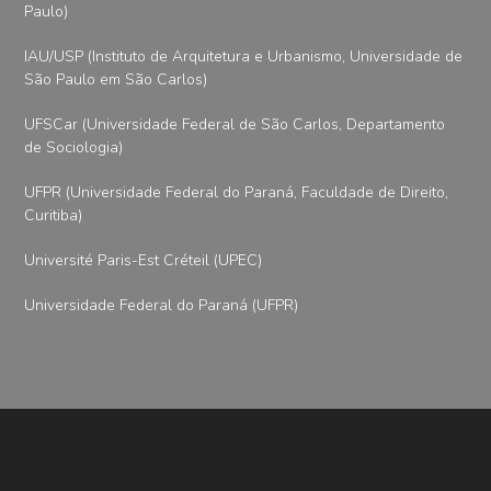
Paulo)
IAU/USP (Instituto de Arquitetura e Urbanismo, Universidade de
São Paulo em São Carlos)
UFSCar (Universidade Federal de São Carlos, Departamento
de Sociologia)
UFPR (Universidade Federal do Paraná, Faculdade de Direito,
Curitiba)
Université Paris-Est Créteil (UPEC)
Universidade Federal do Paraná (UFPR)