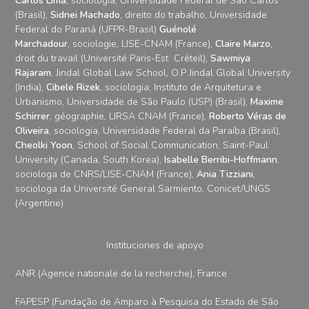
Carlos Lima
, sociologia, Universidade Federal de São Carlos
(Brasil),
Sidnei
Machado
, direito do trabalho, Universidade
Federal do Paraná (UFPR-Brasil)
Guénolé
Marchadour
, sociologie, LISE-CNAM (France),
Claire Marzo
,
droit du travail (Université Paris-Est Créteil),
Sawmiya
Rajaram
, Jindal Global Law School, O.P Jindal Global University
(India),
Cibele Rizek
, sociologia, Instituto de Arquitetura e
Urbanismo, Universidade de São Paulo (USP) (Brasil),
Maxime
Schirrer
, géographie, LIRSA CNAM (France),
Roberto Véras de
Oliveira
, sociologia, Universidade Federal da Paraíba (Brasil),
Cheolki Yoon
, School of Social Communication, Saint-Paul
University (Canada, South Korea),
Isabelle Berribi-Hoffmann
,
sociologa de CNRS/LISE-CNAM (France),
Ania Tizziani
,
sociologa da Université General Sarmiento, Conicet/UNGS
(Argentine)
Instituciones de apoyo
ANR (Agence nationale de la recherche), France
FAPESP (Fundação de Amparo à Pesquisa do Estado de São