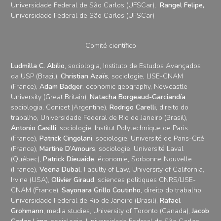
Universidade Federal de São Carlos (UFSCar),
Rangel Felipe,
Universidade Federal de São Carlos (UFSCar)
Comité científico
Ludmilla C. Abílio
, sociologia, Instituto de Estudos Avançados
da USP (Brazil),
Christian
Azaïs
, sociologie, LISE-CNAM
(France),
Adam
Badger
, economic geography, Newcastle
University (Great Britain),
Natacha Borgeaud-Garciandía
sociologia, Conicet (Argentine),
Rodrigo Carelli
, direito do
trabalho, Universidade Federal de Rio de Janeiro (Brasil),
Antonio Casilli
, sociologie, Institut Polytechnique de Paris
(France),
Patrick Cingolani
, sociologie, Université de Paris-Cité
(France),
Martine D’Amours
, sociologie, Université Laval
(Québec),
Patrick Dieuaide
, économie, Sorbonne Nouvelle
(France),
Veena Dubal
, Faculty of Law, University of California,
Irvine (USA),
Olivier Giraud
, sciences politiques CNRS/LISE-
CNAM (France),
Sayonara Grillo
Coutinho
, direito do trabalho,
Universidade Federal de Rio de Janeiro (Brasil),
Rafael
Grohmann
, media studies, University of Toronto (Canada),
Jacob