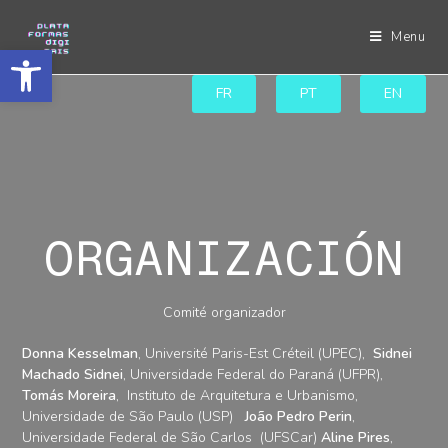
Menu
Abrir a barra de ferramentas
FR
PT
EN
ORGANIZACIÓN
Comité organizador
Donna Kesselman
, Université Paris-Est Créteil (UPEC),
Sidnei
Machado Sidnei
, Universidade Federal do Paraná (UFPR),
Tomás Moreira
, Instituto de Arquitetura e Urbanismo,
Universidade de São Paulo (USP)
João Pedro Perin
,
Universidade Federal de São Carlos (UFSCar)
Aline Pires
,