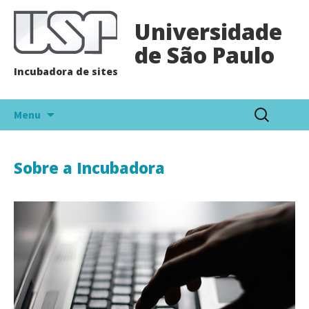
Universidade
de São Paulo
Incubadora de sites
Pular
Pesquisar
Menu
para
por:
o
conteúdo
Sobre a Incubadora