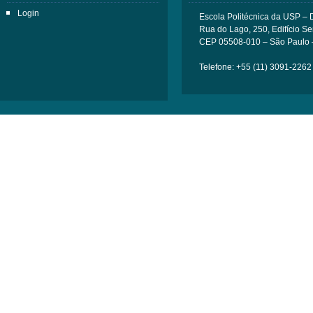
Login
Escola Politécnica da USP –
Rua do Lago, 250, Edifício Sem
CEP 05508-010 – São Paulo 
Telefone: +55 (11) 3091-2262