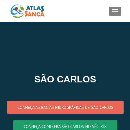
ALTER
SÃO CARLOS
CONHEÇA AS BACIAS HIDROGRÁFICAS DE SÃO CARLOS
CONHEÇA COMO ERA SÃO CARLOS NO SÉC. XIX