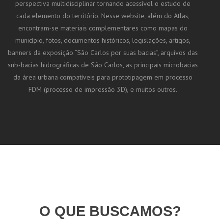
perspectiva multidisciplinar tornando acessível o estudo de
cada elemento do território. Nesse website, além do Atlas,
encontram-se materiais complementares como mapas do
município, fotos, documentos históricos, legislações, artigos,
banners da exposição “São Carlos por suas bacias”, arquivos das
sub-bacias hidrográficas de São Carlos, as principais microbacias
da área urbana compatíveis para prototipagem em processo
FDM (processo de impressão 3D), e muitos outros.
O QUE BUSCAMOS?