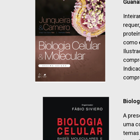
Guana
Inteir
requer
proteí
como e
Ilustr
compre
Indica
compre
Biolog
A pres
uma co
temas 