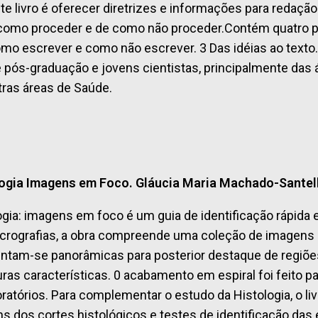
ste livro é oferecer diretrizes e informações para reda
omo proceder e de como não proceder.Contém quatro par
mo escrever e como não escrever. 3 Das idéias ao texto. 
pós-graduação e jovens cientistas, principalmente das ár
tras áreas de Saúde.
ogia Imagens em Foco. Gláucia Maria Machado-Santelli
ogia: imagens em foco é um guia de identificação rápida 
crografias, a obra compreende uma coleção de imagens de
ntam-se panorâmicas para posterior destaque de regiões 
uras características. 0 acabamento em espiral foi feito pa
oratórios. Para complementar o estudo da Histologia, 
s dos cortes histológicos e testes de identificação das 