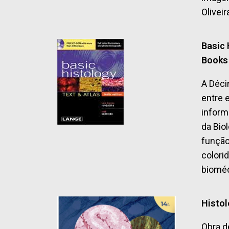
Oliveir
Basic 
Books
A Déci
entre 
inform
da Bio
função
colori
bioméd
Histol
Obra d