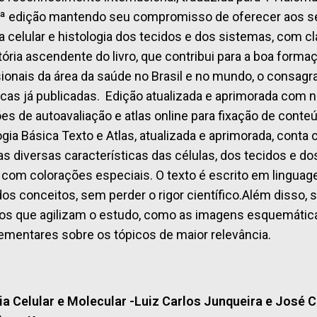
ª edição mantendo seu compromisso de oferecer aos seu
ia celular e histologia dos tecidos e dos sistemas, com cl
etória ascendente do livro, que contribui para a boa form
sionais da área da saúde no Brasil e no mundo, o consa
ficas já publicadas. Edição atualizada e aprimorada com n
es de autoavaliação e atlas online para fixação de conte
ogia Básica Texto e Atlas, atualizada e aprimorada, cont
as diversas características das células, dos tecidos e d
 com colorações especiais. O texto é escrito em linguage
dos conceitos, sem perder o rigor científico.Além disso, 
os que agilizam o estudo, como as imagens esquemática
mentares sobre os tópicos de maior relevância.
ia Celular e Molecular -Luiz Carlos Junqueira e José 