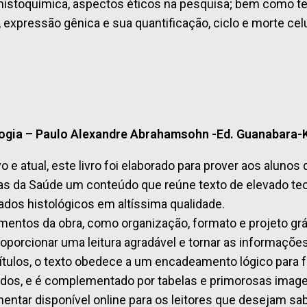
istoquímica, aspectos éticos na pesquisa; bem como te
r, expressão gênica e sua quantificação, ciclo e morte cel
logia – Paulo Alexandre Abrahamsohn -Ed. Guanabara
vo e atual, este livro foi elaborado para prover aos alun
as da Saúde um conteúdo que reúne texto de elevado teor 
ados histológicos em altíssima qualidade.
mentos da obra, como organização, formato e projeto grá
roporcionar uma leitura agradável e tornar as informaçõe
ítulos, o texto obedece a um encadeamento lógico para 
dos, e é complementado por tabelas e primorosas imagen
entar disponível online para os leitores que desejam s