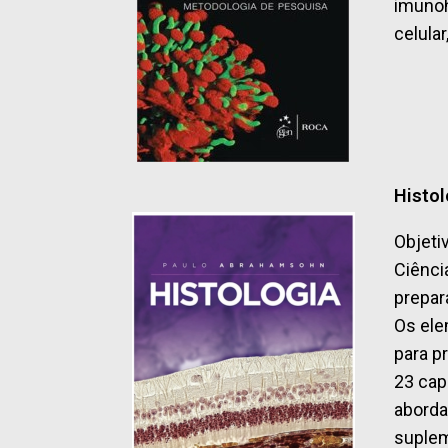
imunoh
celula
Histo
Objeti
Ciênci
prepar
Os ele
para p
23 cap
aborda
suplem