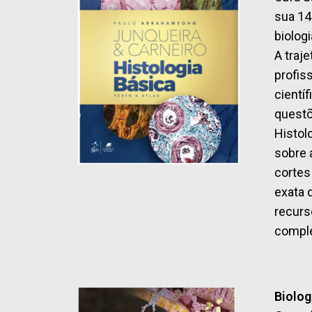
sua 14
biolog
A traj
profis
cientí
questõ
Histol
sobre 
cortes
exata 
recurs
comple
Biolog