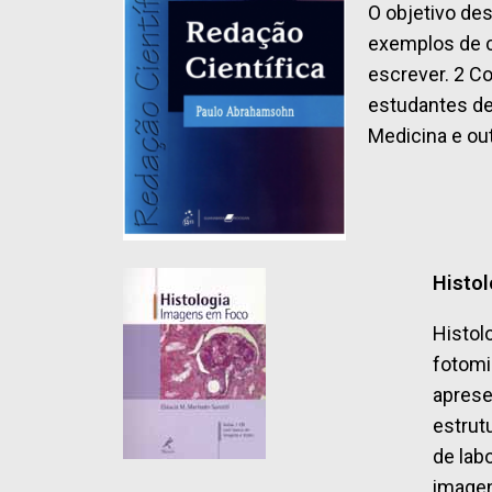
O objetivo de
exemplos de c
escrever. 2 Co
estudantes de 
Medicina e ou
Histol
Histol
fotomi
aprese
estrut
de lab
imagen