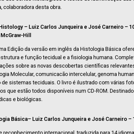
a, colaboradora desta obra.
Histology – Luiz Carlos Junqueira e José Carneiro – 1
 McGraw-Hill
ma Edição da versão em inglês da Histologia Básica ofe
estrutura e função tecidual e a fisiologia humana. Comple
ações sobre as novas descobertas científicas relevantes 
logia Molecular, comunicacão intercelular, genoma human
 de sistemas teciduais. O livro é ilustrado com várias f
dos que estão todos disponíveis num CD-ROM. Destinado
icas e biológicas.
ogia Básica– Luiz Carlos Junqueira e José Carneiro –
e reconhecimento internacional, traduzida para 14 idioma