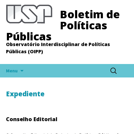
Boletim de
Políticas
Públicas
Observatório Interdisciplinar de Políticas
Públicas (OIPP)
Pular
Pesquisar
Menu
para
por:
o
conteúdo
Expediente
Conselho Editorial