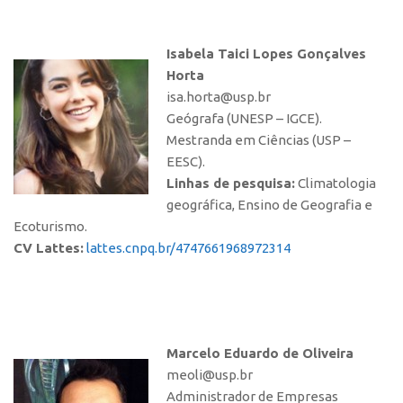
Isabela Taici Lopes Gonçalves
Horta
isa.horta@usp.br
Geógrafa (UNESP – IGCE).
Mestranda em Ciências (USP –
EESC).
Linhas de pesquisa:
Climatologia
geográfica, Ensino de Geografia e
Ecoturismo.
CV Lattes:
lattes.cnpq.br/4747661968972314
Marcelo Eduardo de Oliveira
meoli@usp.br
Administrador de Empresas