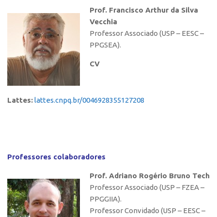
Prof. Francisco Arthur da Silva
Teses
Vecchia
Dissertações
Professor Associado (USP – EESC –
PPGSEA).
Artigos Publicados
Pesquisadores
CV
Estação Climatológica
Localização
Lattes:
lattes.cnpq.br/0046928355127208
Contato
Professores colaboradores
Prof. Adriano Rogério Bruno Tech
Professor Associado (USP – FZEA –
PPGGIIA).
Professor Convidado (USP – EESC –