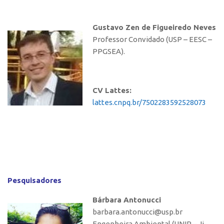
Gustavo Zen de Figueiredo Neves
Professor Convidado (USP – EESC –
PPGSEA).
CV Lattes:
lattes.cnpq.br/7502283592528073
Pesquisadores
Bárbara Antonucci
barbara.antonucci@usp.br
Engenheira Ambiental (UNIR – Ji-