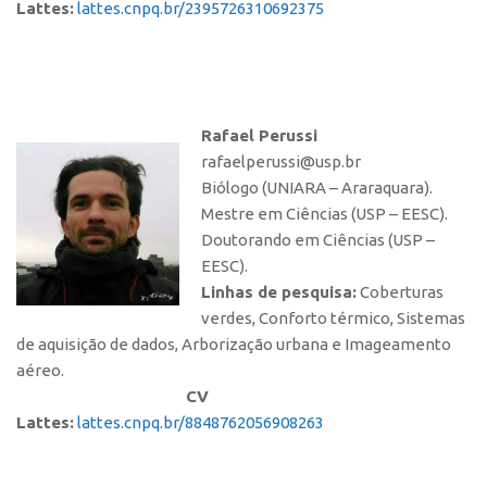
Lattes:
lattes.cnpq.br/2395726310692375
Rafael Perussi
rafaelperussi@usp.br
Biólogo (UNIARA – Araraquara).
Mestre em Ciências (USP – EESC).
Doutorando em Ciências (USP –
EESC).
Linhas de pesquisa:
Coberturas
verdes, Conforto térmico, Sistemas
de aquisição de dados, Arborização urbana e Imageamento
aéreo.
CV
Lattes:
lattes.cnpq.br/8848762056908263