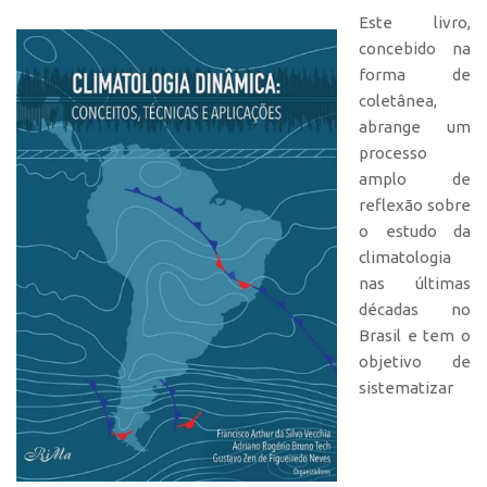
Este livro,
Teses
concebido na
Dissertações
forma de
coletânea,
Artigos Publicados
abrange um
Pesquisadores
processo
amplo de
Estação Climatológica
reflexão sobre
Localização
o estudo da
climatologia
Contato
nas últimas
décadas no
Brasil e tem o
objetivo de
sistematizar