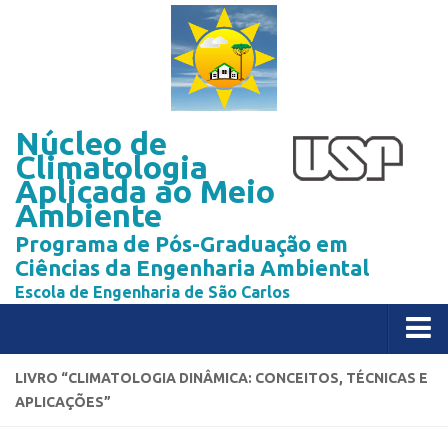
Núcleo de
Climatologia
Aplicada ao Meio
Ambiente
Programa de Pós-Graduação em
Ciências da Engenharia Ambiental
Escola de Engenharia de São Carlos
Home
LIVRO “CLIMATOLOGIA DINÂMICA: CONCEITOS, TÉCNICAS E
APLICAÇÕES”
Publicações
Livro