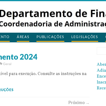
ENTO
ÁREAS
PUBLICAÇÕES
LEGISLAÇÕES
mento 2024
Aber
Geral
Adia
vel para execução. Consulte as instruções na
Ence
Insc
Rece
RUÇÕES
Próximo →