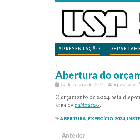
APRESENTAÇÃO
DEPARTAM
\
Abertura do orça
10 de janeiro de 2024
uspwebdev
O orçamento de 2024 está disponí
área de
publicações
.
ABERTURA
,
EXERCÍCIO 2024
,
INST
← Anterior