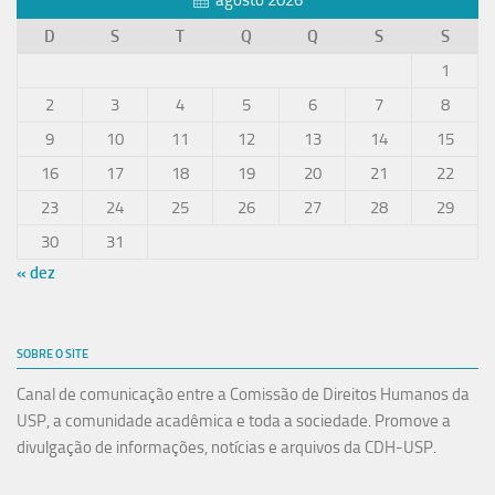
agosto 2026
D
S
T
Q
Q
S
S
1
2
3
4
5
6
7
8
9
10
11
12
13
14
15
16
17
18
19
20
21
22
23
24
25
26
27
28
29
30
31
« dez
SOBRE O SITE
Canal de comunicação entre a Comissão de Direitos Humanos da
USP, a comunidade acadêmica e toda a sociedade. Promove a
divulgação de informações, notícias e arquivos da CDH-USP.