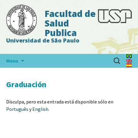
Facultad de
Salud
Publica
Universidad de São Paulo
Skip
Buscar:
Menu
to
content
Graduación
Disculpa, pero esta entrada está disponible sólo en
Português
y
English
.