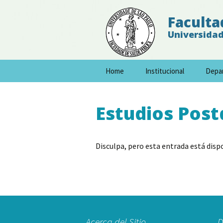
Faculta
Universidad
Skip
Home
Institucional
Depa
to
content
Estudios Pos
Disculpa, pero esta entrada está disp
Acerca del Sitio
D