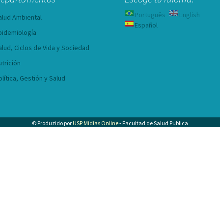
Português
English
alud Ambiental
Español
pidemiología
alud, Ciclos de Vida y Sociedad
utrición
olítica, Gestión y Salud
© Produzido por
USP Mídias Online
- Facultad de Salud Publica