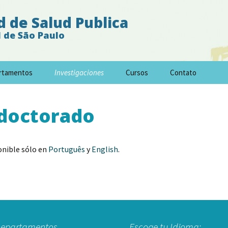
d de Salud Publica
 de São Paulo
rtamentos
Investigaciones
Cursos
Contato
tdoctorado
onible sólo en
Português
y
English
.
epartamentos
Escoge tu Idioma: