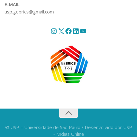
E-MAIL
usp.gebrics@gmail.com
Instagram
X
Facebook
LinkedIn
YouTube
© USP – Universidade de São Paulo / Desenvolvido por USP
- Mídias Online