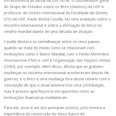
Em entrevista ao
Jornal da USP no Ar
, o coordenador-geral
VIII Jornada do BRICS na USP
do Grupo de Estudos sobre os Brics (Gebrics) da USP e
professor de Direito Internacional da Faculdade de Direito
IX Jornada do BRICS na USP
(FD) da USP, Paulo Borba Casella, faz uma avaliação sobre o
Processo Seletivo
encontro internacional e sobre a afirmação do bloco no
cenário mundial diante de uma década de atuação.
Contato
Casella destaca as semelhanças entre os cinco países
quando se trata do modo como se relacionam com
instituições como o Banco Mundial, com o Fundo Monetário
Internacional (FMI) e com a Organização das Nações Unidas
(ONU), por exemplo. Além disso, afirma que as grandes
mudanças no sistema internacional aconteceram depois de
guerras, e o Brics é uma mudança fora deste cenário com a
concepção de que o atual sistema traz uma contribuição,
mas é preciso aperfeiçoá-lo em questões como as
instituições financeiras multilaterais.
Para ele, esse é um dos principais pontos, pois mostra a
importância da construção do Novo Banco de