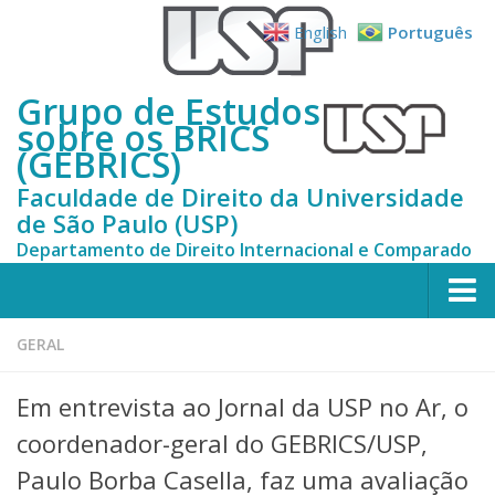
English
Português
Grupo de Estudos
sobre os BRICS
(GEBRICS)
Faculdade de Direito da Universidade
de São Paulo (USP)
Departamento de Direito Internacional e Comparado
Início
GERAL
Sobre Nós
Em entrevista ao Jornal da USP no Ar, o
História
coordenador-geral do GEBRICS/USP,
Pesquisadores
Paulo Borba Casella, faz uma avaliação
Coordenadores