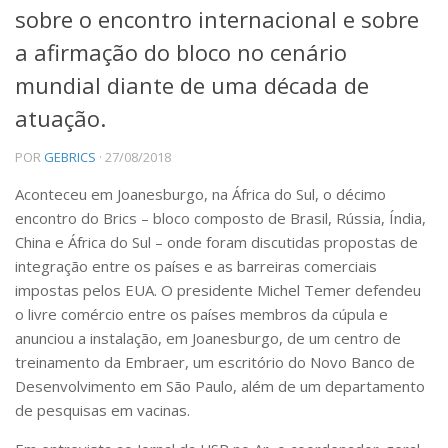
sobre o encontro internacional e sobre
Produções Acadêmicas
a afirmação do bloco no cenário
Livros
mundial diante de uma década de
Artigo de Opinião
atuação.
Working Papers
POR
GEBRICS
· 27/08/2018
Entrevistas Concedidas
Aconteceu em Joanesburgo, na África do Sul, o décimo
Jornadas do BRICS na USP
encontro do Brics – bloco composto de Brasil, Rússia, Índia,
I Jornada do BRICS na USP
China e África do Sul – onde foram discutidas propostas de
integração entre os países e as barreiras comerciais
II Jornada do BRICS na USP
impostas pelos EUA. O presidente Michel Temer defendeu
III Jornada do BRICS na USP
o livre comércio entre os países membros da cúpula e
anunciou a instalação, em Joanesburgo, de um centro de
IV Jornada do BRICS na USP
treinamento da Embraer, um escritório do Novo Banco de
V Jornada do BRICS na USP
Desenvolvimento em São Paulo, além de um departamento
VI Jornada do BRICS na USP
de pesquisas em vacinas.
VII Jornada do BRICS na USP