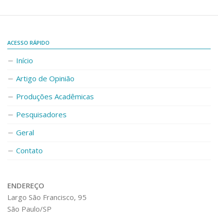
VIII Jornada do BRICS na USP
IX Jornada do BRICS na USP
ACESSO RÁPIDO
Processo Seletivo
Início
Contato
Artigo de Opinião
Produções Acadêmicas
Pesquisadores
Geral
Contato
ENDEREÇO
Largo São Francisco, 95
São Paulo/SP