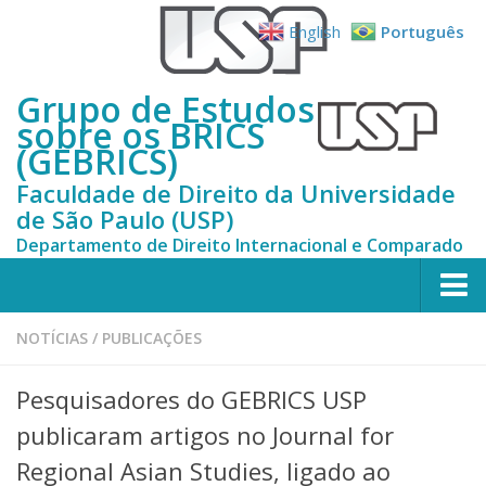
English
Português
Grupo de Estudos
sobre os BRICS
(GEBRICS)
Faculdade de Direito da Universidade
de São Paulo (USP)
Departamento de Direito Internacional e Comparado
Início
NOTÍCIAS
/
PUBLICAÇÕES
Sobre Nós
Pesquisadores do GEBRICS USP
História
publicaram artigos no Journal for
Pesquisadores
Regional Asian Studies, ligado ao
Coordenadores