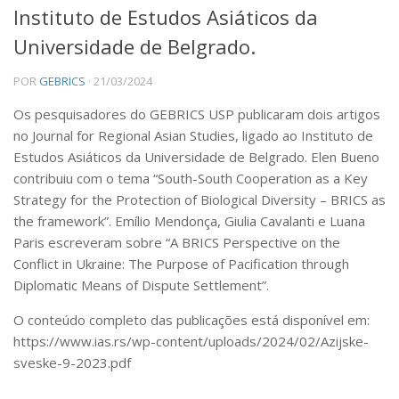
Instituto de Estudos Asiáticos da
Produções Acadêmicas
Universidade de Belgrado.
Livros
POR
GEBRICS
· 21/03/2024
Artigo de Opinião
Os pesquisadores do GEBRICS USP publicaram dois artigos
Working Papers
no Journal for Regional Asian Studies, ligado ao Instituto de
Entrevistas Concedidas
Estudos Asiáticos da Universidade de Belgrado. Elen Bueno
contribuiu com o tema “South-South Cooperation as a Key
Jornadas do BRICS na USP
Strategy for the Protection of Biological Diversity – BRICS as
I Jornada do BRICS na USP
the framework”. Emílio Mendonça, Giulia Cavalanti e Luana
Paris escreveram sobre “A BRICS Perspective on the
II Jornada do BRICS na USP
Conflict in Ukraine: The Purpose of Pacification through
III Jornada do BRICS na USP
Diplomatic Means of Dispute Settlement”.
IV Jornada do BRICS na USP
O conteúdo completo das publicações está disponível em:
V Jornada do BRICS na USP
https://www.ias.rs/wp-content/uploads/2024/02/Azijske-
VI Jornada do BRICS na USP
sveske-9-2023.pdf
VII Jornada do BRICS na USP