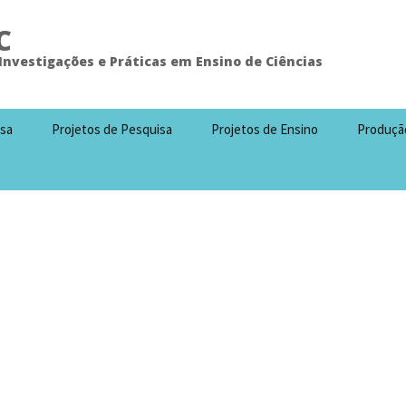
C
Investigações e Práticas em Ensino de Ciências
isa
Projetos de Pesquisa
Projetos de Ensino
Produçã