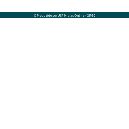
© Produzido por
USP Mídias Online
- GIPEC