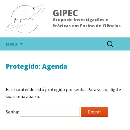
GIPEC
Grupo de Investigações e
Práticas em Ensino de Ciências
Pular
Pesquisar
Menu
para
por:
o
conteúdo
Protegido: Agenda
Este conteúdo está protegido por senha. Para vê-lo, digite
sua senha abaixo.
Senha: